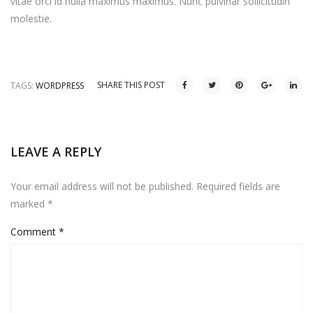
vitae orci id nulla maximus maximus. Nunc pulvinar sollicitudin
molestie.
SHARE THIS POST
TAGS:
WORDPRESS
LEAVE A REPLY
Your email address will not be published.
Required fields are
marked
*
Comment
*