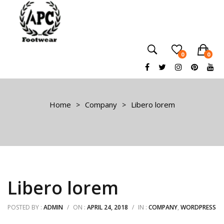
0
0
No products in the cart.
Home
Company
Libero lorem
Libero lorem
POSTED BY :
ADMIN
/
ON :
APRIL 24, 2018
/
IN :
COMPANY
,
WORDPRESS