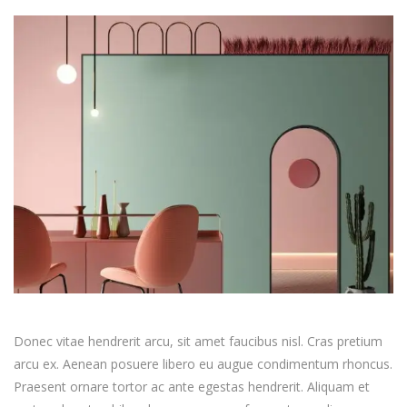
Donec vitae hendrerit arcu, sit amet faucibus nisl. Cras pretium
arcu ex. Aenean posuere libero eu augue condimentum rhoncus.
Praesent ornare tortor ac ante egestas hendrerit. Aliquam et